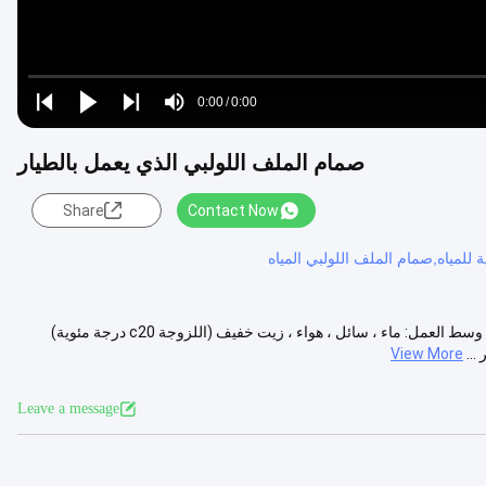
Loaded
:
0%
0:00
/
0:00
Play
Play
Play
Mute
Current
Duration
next
next
صمام الملف اللولبي الذي يعمل بالطيار
Time
Share
Contact Now
 للمياه,صمام الملف اللولبي المياه
RSP -series صمام الملف اللولبي ثنائي الاتجاه المشغل (NC) 3/8 ＂～ 2＂ وسط العمل: ماء ، سائل ، هواء ، زيت خفيف (اللزوجة c20 درجة مئوية)
View More
Leave a message