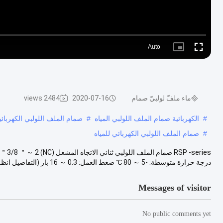
Auto
Picture-
Fullscreen
in-
Picture
ماء ملفّ لولبيّ صمام
2020-07-16
2484 views
#
الكهربائية صمام الملف اللولبي المياه
#
صمام الملف اللولبي الكهربائية
#
صمام الملف اللولبي الكهربائي للمياه
درجة حرارة متوسطة: -5 ～ 80 ℃ ضغط العمل: 0.3 ～ 16 بار (التفاصيل انظر ...
Messages of visitor
No public comments yet