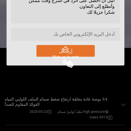
إرسال
3/4 بوصة عادة مغلقة ارتفاع ضغط صمام الملف اللولبي المياه
الفولاذ المقاوم للصدأ
high pressure ملفّ لولبيّ صمام
2020-05-22
8913 views