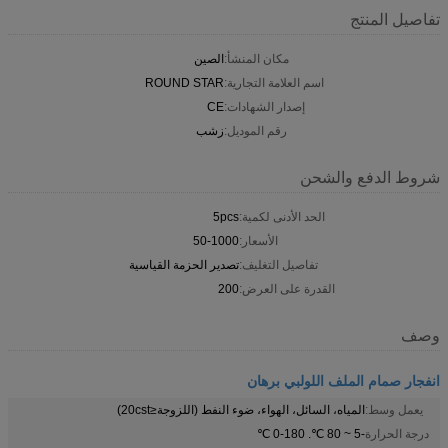
تفاصيل المنتج
مكان المنشأ:
الصين
اسم العلامة التجارية:
ROUND STAR
إصدار الشهادات:
CE
رقم الموديل:
زشب
شروط الدفع والشحن
الحد الأدنى لكمية:
5pcs
الأسعار:
50-1000
تفاصيل التغليف:
تصدير الحزمة القياسية
القدرة على العرض:
200
وصف
انفجار صمام الملف اللولبي برهان
يعمل وسط:
المياه، السائل، الهواء، ضوء النفط (اللزوجة≤20cst)
درجة الحرارة
-5 ~ 80 ℃. 0-180 ℃