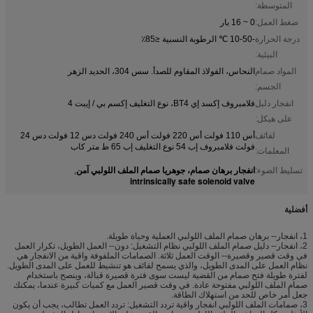
المتوسطة:
ضغط العمل:
0 ~ 16 بار
درجة الحرارة
-10-50 ℃ الرطوبة النسبية ≤85٪
البيئية:
المواد صمام
النحاس، الفولاذ المقاوم للصدأ. سس 304، الحديد الزهر
الجسم:
انفجار دليل
فلامبروف إكسد إي BT4، نوع التغليف إكسم بي / إيبت 4
على هيكل:
لفائف
أس 110 فولت أس 220 فولت أس 240 فولت دس 12 فولت دس 24
فولت فلامبروف إب 54 نوع التغليف إب 65 ط متر كاب
المعلمات:
انفجار برهان صمام، جوهريا صمام الملف اللولبي آمن
تسليط الضوء:
,
intrinsically safe solenoid valve
أفضلية
1، انفجار-- برهان صمام الملف اللولبي العملية وحياة طويلة.
2، انفجار-- دليل صمام الملف اللولبي نظام التشغيل: دون-- العمل الطويل، تكرار العمل
في وقت قصير وقصيرة-- الوقت العمل ثلاثة. الصمامات الملفوفة واقية من الانفجار هي
نظام العمل على المدى الطويل، والذي يسمح لفائف هو تنشيط للعمل على المدى الطويل.
لفترة طويلة فتح صمام من القضية ليست سوى فترة قصيرة قبالة، وينصح باستخدام
صمام الملف اللولبي مفتوحة عادة. في وقت قصير العمل مع كميات كبيرة عندما، يمكنك
جعل أمر خاص للحد من استهلاك الطاقة.
3، صمامات الملف اللولبي انفجار واقية تردد التشغيل: تردد العمل تطالب، يجب أن يكون