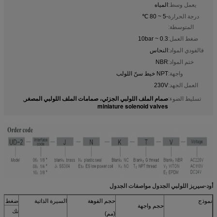
يعمل وسط:
المياه
درجة الحرارة
-5 ~ 80 ℃
المتوسطة:
ضغط العمل:
0.3 ~ 10bar
فالفودي المواد:
النحاس
ختم المواد:
NBR
واجهة:
NPT خيط سنّ اللولب
العمل الجهد:
230V
صمام الملف اللولبي الجزئي، صمامات الملف اللولبي المصغر
تسليط الضوء:
,
miniature solenoid valves
أود-سيريز اللولبي الجدول مواصفات الجدول
نموذج
حجم الفوهة
السيرة الذاتية
ضغط الع
حجم واجهة
نك
(مم)