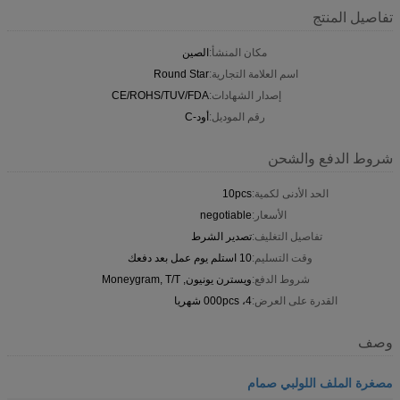
تفاصيل المنتج
مكان المنشأ:
الصين
اسم العلامة التجارية:
Round Star
إصدار الشهادات:
CE/ROHS/TUV/FDA
رقم الموديل:
أود-C
شروط الدفع والشحن
الحد الأدنى لكمية:
10pcs
الأسعار:
negotiable
تفاصيل التغليف:
تصدير الشرط
وقت التسليم:
10 استلم يوم عمل بعد دفعك
شروط الدفع:
ويسترن يونيون, Moneygram, T/T
القدرة على العرض:
4، 000pcs شهريا
وصف
مصغرة الملف اللولبي صمام