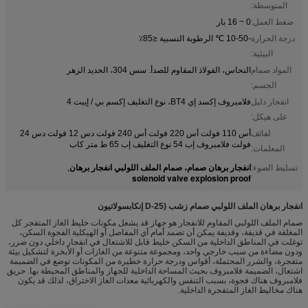
المتوسطة:
ضغط العمل:
0 ~ 16 بار
درجة الحرارة
-10-50 ℃ الرطوبة النسبية ≤85٪
البيئية:
المواد صمام
النحاس، الفولاذ المقاوم للصدأ. سس 304، الحديد الزهر
الجسم:
انفجار دليل
فلامبروف إكسد إي BT4، نوع التغليف إكسم بي / إيبت 4
على هيكل:
لفائف
أس 110 فولت أس 220 فولت أس 240 فولت دس 12 فولت دس 24
فولت فلامبروف إب 54 نوع التغليف إب 65 ط متر كاب
المعلمات:
انفجار برهان صمام، صمام الملف اللولبي انفجار برهان
تسليط الضوء:
,
solenoid valve explosion proof
انفجار برهان الملف اللولبي صمام زشب (D-25 إنكابسولاتيون
صمام الملف اللولبي المقاوم للانفجار هو جهاز قد يشعل مكونات خليط الغاز المتفجر كل
المغلقة في قذيفة، وقذيفة يمكن أن تصمد أمام أي المفاصل أو الهيكلية الفجوة السكن،
توغلت في المناطق الداخلية من السكن خليط قابل للاشتعال في انفجار داخلي دون ضرر،
ودون مضاءة من سبب خارجي واحد، ومجموعة متنوعة من الغازات أو الأبخرة لتشكيل بيئة
متفجرة، والشرر المحتملة، أقواس ودرجة حرارة خطيرة من المكونات توضع في الضميمة
اشتعال، الضميمة فلامبروف بحيث المساحة الداخلية للجهاز والمناطق المحيطة بها. حريق
فلامبروف هناك فجوة، بسبب التنفس والكهربائية معدات الغاز الاختراق، لذلك قد يكون
هناك مخاليط الغاز المتفجرة الداخلية.