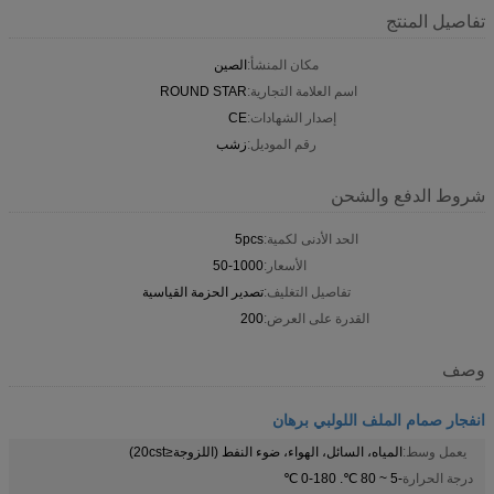
تفاصيل المنتج
مكان المنشأ:
الصين
اسم العلامة التجارية:
ROUND STAR
إصدار الشهادات:
CE
رقم الموديل:
زشب
شروط الدفع والشحن
الحد الأدنى لكمية:
5pcs
الأسعار:
50-1000
تفاصيل التغليف:
تصدير الحزمة القياسية
القدرة على العرض:
200
وصف
انفجار صمام الملف اللولبي برهان
يعمل وسط:
المياه، السائل، الهواء، ضوء النفط (اللزوجة≤20cst)
درجة الحرارة
-5 ~ 80 ℃. 0-180 ℃