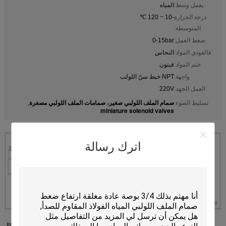
يعمل وسط:
المياه
درجة الحرارة
-10 ~ 120 ℃
المتوسطة:
ضغط العمل:
0-15bar
فالفودي المواد:
النحاس
ختم المواد:
فيتون
واجهة:
NPT خيط سنّ اللولب
العمل الجهد:
220V
صمام الملف اللولبي صغير، صمامات الملف اللولبي مصغرة
تسليط الضوء:
,
miniature solenoid valves
اترك رسالة