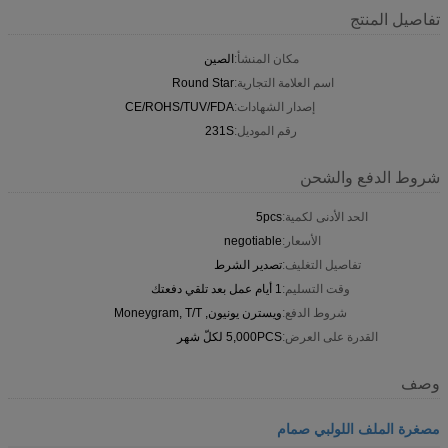
تفاصيل المنتج
مكان المنشأ:
الصين
اسم العلامة التجارية:
Round Star
إصدار الشهادات:
CE/ROHS/TUV/FDA
رقم الموديل:
231S
شروط الدفع والشحن
الحد الأدنى لكمية:
5pcs
الأسعار:
negotiable
تفاصيل التغليف:
تصدير الشرط
وقت التسليم:
1 أيام عمل بعد تلقي دفعتك
شروط الدفع:
ويسترن يونيون, Moneygram, T/T
القدرة على العرض:
5,000PCS لكلّ شهر
وصف
مصغرة الملف اللولبي صمام