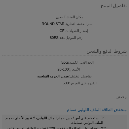
تفاصيل المنتج
مكان المنشأ:
الصين
اسم العلامة التجارية:
ROUND STAR
إصدار الشهادات:
CE
رقم الموديل:
دفد-80ES
شروط الدفع والشحن
الحد الأدنى لكمية:
5pcs
الأسعار:
20-100
تفاصيل التغليف:
تصدير الحزمة القياسية
القدرة على العرض:
500
وصف
منخفض الطاقة الملف اللولبي صمام
1:
1. استخدام على أس / دس صمام الملف اللولبي، لا تغيير الأصلي صمام
الملف اللولبي صمامات
2:
2. الحفاظ على الطاقة المنخفضة، 20٪ فقط من الطاقة العادية لفائف