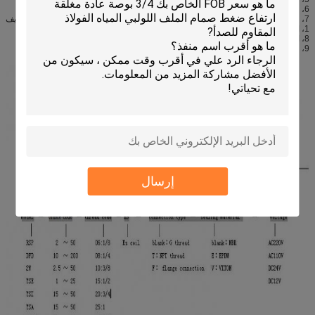
6، قطر اتصال الكهربائية: انفجار-- دليل اتصال الأنابيب 1 / 2npt؛
7، فئة الحماية (شهادة أول & سسا): الفئة الأولى، ديف 1، المجموعة C و D - الفئة إي، ديف
1، المجموعات E و F و G؛ ديف 2، المجموعات C، D، E، F، G.
8، الحياة: ≥500 مليون مرة، اعتمادا على التطبيق والصيانة؛
9، وحدة وزن المنتج: 0.3KG.
إرسال