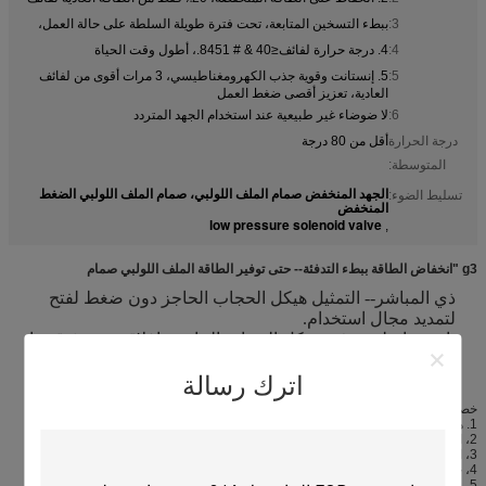
3:
ببطء التسخين المتابعة، تحت فترة طويلة السلطة على حالة العمل،
4:
4. درجة حرارة لفائف≤40 & # 8451.، أطول وقت الحياة
5:
5. إنستانت وقوية جذب الكهرومغناطيسي، 3 مرات أقوى من لفائف
العادية، تعزيز أقصى ضغط العمل
6:
لا ضوضاء غير طبيعية عند استخدام الجهد المتردد
درجة الحرارة
أقل من 80 درجة
المتوسطة:
الجهد المنخفض صمام الملف اللولبي، صمام الملف اللولبي الضغط
تسليط الضوء:
المنخفض
low pressure solenoid valve
,
g3 "انخفاض الطاقة ببطء التدفئة-- حتى توفير الطاقة الملف اللولبي صمام
ذي المباشر-- التمثيل هيكل الحجاب الحاجز دون ضغط لفتح
لتمديد مجال استخدام.
باستخدام لوحة فتح هيكل الحجاب الحاجز وإغلاق مع موثوق بها.
ثم مدى حياة المنتج.
يمكن اختيار نوع البلاستيك ،.
انفجار واقية من الموفرة للطاقة.
اترك رسالة
خصائص ميكانيكية:
1. هيئة المواد: معيار الفولاذ المقاوم للصدأ، اختيار خاص من النحاس؛
2، المكونات الداخلية: الفولاذ المقاوم للصدأ؛
3، الختم المواد: المطاط (القياسية). العديد من المواد المركبة الخاصة الأخرى؛
4، حفرة قطرها: 1/32 (نماذج محددة تشير إلى الجدول)؛
5، ربط موضوع قطر: 1/8 نبت القياسية؛