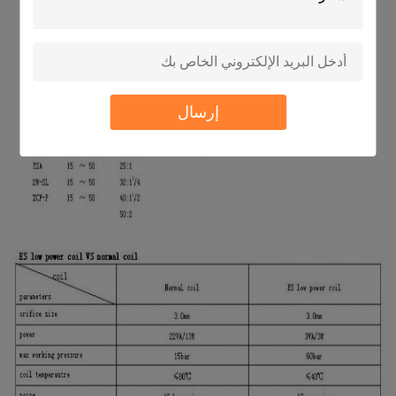
إرسال