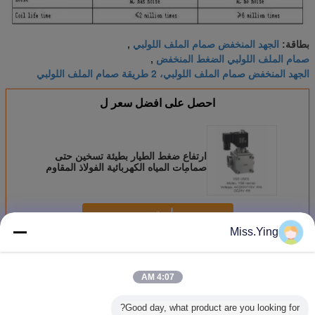
الجهد المنخفض صمام الملف اللولبي
بطاقة:
,
صمام الملف اللولبي الضغط المنخفض
,
الجهد المنخفض صمام الملف اللولبي، 2 طريقة صمام الملف اللولبي
احصل على افضل سعر ل
ارتفاع ضغط الطيار بطيئة تسخين حتى
صمامات المياه الكهربائية الفولاذ المقاوم
للصدأ
استمر
Miss.Ying
منخفض الطاقة الملف اللولبي صمام
أكثر
4:07 AM
Good day, what product are you looking for?