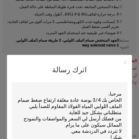
3:
ببطء التسخين المتابعة، تحت فترة طويلة السلطة على حالة العمل،
4:
4. درجة حرارة لفائف≤40 & # 8451.، أطول وقت الحياة
5:
5. إنستانت وقوية جذب الكهرومغناطيسي، 3 مرات أقوى من لفائف العادية،
تعزيز أقصى ضغط العمل
6:
لا ضوضاء غير طبيعية عند استخدام الجهد المتردد
الجهد المنخفض صمام الملف اللولبي، 2 طريقة صمام الملف اللولبي
تسليط
,
2 way solenoid valve
الضوء:
النقطة الأكثر أهمية
اترك رسالة
لصمام باستخدام لفائف إس، يجب عليك ملاحظة
أن درجة الحرارة المتوسطة يجب أن تكون
لا أكثر من 80 درجة