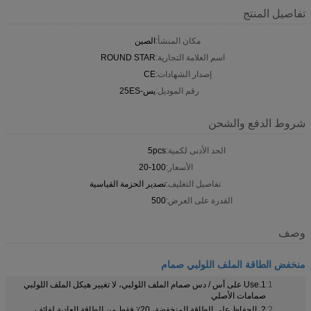
تفاصيل المنتج
مكان المنشأ:
الصين
اسم العلامة التجارية:
ROUND STAR
إصدار الشهادات:
CE
رقم الموديل:
يس-25ES
شروط الدفع والشحن
الحد الأدنى لكمية:
5pcs
الأسعار:
20-100
تفاصيل التغليف:
تصدير الحزمة القياسية
القدرة على العرض:
500
وصف
منخفض الطاقة الملف اللولبي صمام
1:
1.Use على أس / دس صمام الملف اللولبي، لا تغيير هيكل الملف اللولبي
صمامات الأصلي
2:
2. الحفاظ على الطاقة المنخفضة، 20٪ فقط من الطاقة العادية لفائف