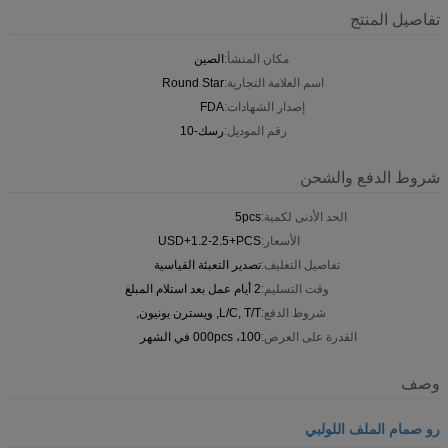
تفاصيل المنتج
مكان المنشأ:
الصين
اسم العلامة التجارية:
Round Star
إصدار الشهادات:
FDA
رقم الموديل:
رسك-10
شروط الدفع والشحن
الحد الأدنى لكمية:
5pcs
الأسعار:
USD+1.2-2.5+PCS
تفاصيل التغليف:
تصدير التعبئة القياسية
وقت التسليم:
2 أيام عمل بعد استلام المبلغ
شروط الدفع:
L/C, T/T, ويسترن يونيون,
القدرة على العرض:
100، 000pcs في الشهر
وصف
رو صمام الملف اللولبي