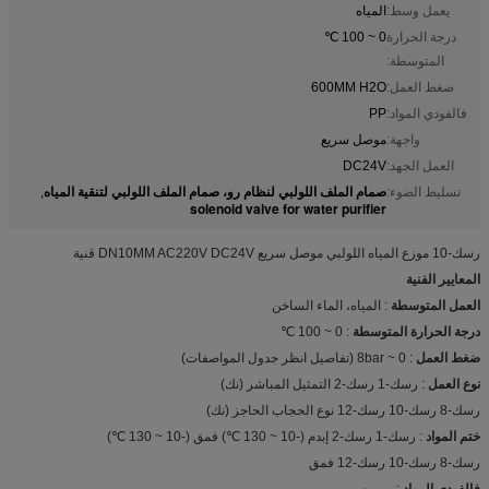
يعمل وسط:
المياه
درجة الحرارة
0 ~ 100 ℃
المتوسطة:
ضغط العمل:
600MM H2O
فالفودي المواد:
PP
واجهة:
موصل سريع
العمل الجهد:
DC24V
صمام الملف اللولبي لنظام رو، صمام الملف اللولبي لتنقية المياه
تسليط الضوء:
,
solenoid valve for water purifier
رسك-10 موزع المياه اللولبي موصل سريع DN10MM AC220V DC24V قنية
المعايير الفنية
العمل المتوسطة
: المياه، الماء الساخن
درجة الحرارة المتوسطة
: 0 ~ 100 ℃
ضغط العمل
: 0 ~ 8bar (تفاصيل انظر جدول المواصفات)
نوع العمل
: رسك-1 رسك-2 التمثيل المباشر (نك)
رسك-8 رسك-10 رسك-12 نوع الحجاب الحاجز (نك)
ختم المواد
: رسك-1 رسك-2 إبدم (-10 ~ 130 ℃) فمق (-10 ~ 130 ℃)
رسك-8 رسك-10 رسك-12 فمق
فالفودي المواد
: ب بوم