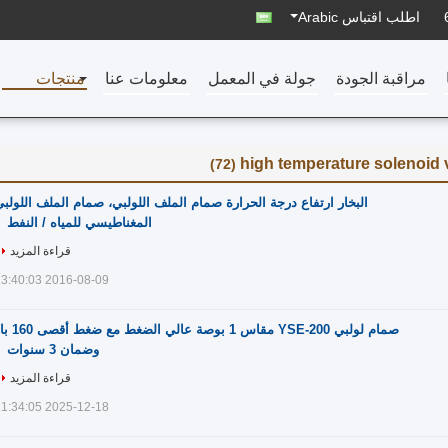
اطلب اقتباس
Arabic
مراقبة الجودة
جولة في المعمل
معلومات عنا
منتجات
high temperature solenoid 
(72)
البخار ارتفاع درجة الحرارة صمام الملف اللولبي، صمام الملف اللولب
المغناطيسي للمياه / النفط
قراءة المزيد
2016-08-09 13:40:03
صمام لولبي YSE-200 مقاس 1 بوصة عالي الضغط
وضمان 3 سنوات
قراءة المزيد
2025-12-18 11:34:05