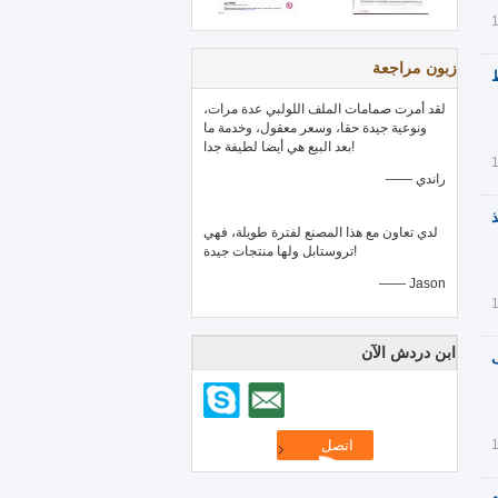
زبون مراجعة
ط
لقد أمرت صمامات الملف اللولبي عدة مرات،
ونوعية جيدة حقا، وسعر معقول، وخدمة ما
بعد البيع هي أيضا لطيفة جدا!
—— راندي
نفذ
لدي تعاون مع هذا المصنع لفترة طويلة، فهي
تروستابل ولها منتجات جيدة!
—— Jason
ابن دردش الآن
ف