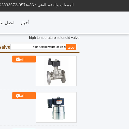
المبيعات والدعم الفنى :
86-0574-62833672
أخبار
اتصل بنا
high temperature solenoid valve
valve
اتصل
اتصل