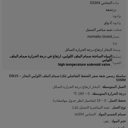
مادة:
النحاس SS304
نوع
شفة
واجهة:
واجهة:
2-واي
شغلت:
شبه مباشر التمثيل
يعمل
normally closed
نوع:
وسط:
البخار ارتفاع درجة الحرارة السائل
المياه الساخنة صمام الملف اللولبي، ارتفاع في درجة الحرارة صمام الملف
تسليط
اللولبي
الضوء:
high temperature solenoid valve
,
سلسلة رسس شفة صفر الضغط التفاضلي (نك) صمام الملف اللولبي البخار DN15 ~
50MM
العمل المتوسطة
: البخار ارتفاع درجة الحرارة السائل
درجة الحرارة المتوسطة
: 0 ~ 180 ℃
ضغط العمل
: 0 ~ 16 (تفاصيل انظر جدول مواصفات)
نوع العمل
: شبه المباشرة التمثيل (نك)
صمام الجسم المواد
: النحاس ss304
ختم المواد
: بتف
واجهة
: شفة