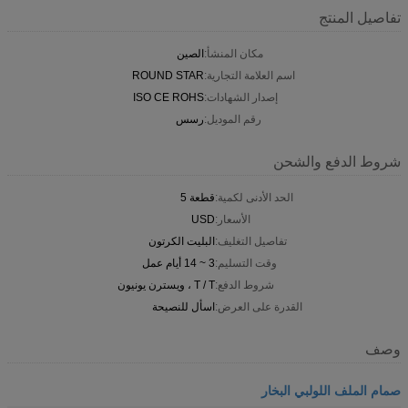
تفاصيل المنتج
مكان المنشأ:
الصين
اسم العلامة التجارية:
ROUND STAR
إصدار الشهادات:
ISO CE ROHS
رقم الموديل:
رسس
شروط الدفع والشحن
الحد الأدنى لكمية:
قطعة 5
الأسعار:
USD
تفاصيل التغليف:
البليت الكرتون
وقت التسليم:
3 ~ 14 أيام عمل
شروط الدفع:
T / T ، ويسترن يونيون
القدرة على العرض:
اسأل للنصيحة
وصف
صمام الملف اللولبي البخار