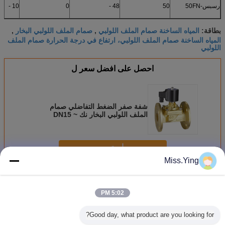
رسبس-50FN
50
48 -
0
10 -
المياه الساخنة صمام الملف اللولبي
صمام الملف اللولبي البخار
بطاقة:
,
,
المياه الساخنة صمام الملف اللولبي، ارتفاع في درجة الحرارة صمام الملف
اللولبي
احصل على افضل سعر ل
شفة صفر الضغط التفاضلي صمام
الملف اللولبي البخار نك DN15 ~
50MM سلسلة رسس
استمر
Miss.Ying
صمام الملف اللولبي البخار
أكثر
5:02 PM
Good day, what product are you looking for?