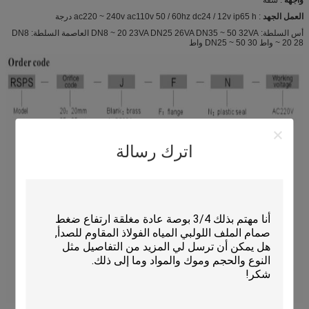
العمل الجهد
: ac220 ~ 240v ac110v 50 / 60hz dc24 / 12v ip65 h درجة
أس السلطة: DN8 ~ 20 23VA DN25 26VA DN35 ~ 50 32VA العاصمة السلطة: DN8
~ 20 28 واط DN25 ~ 50 30 واط
اترك رسالة