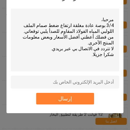
اتصل بنا
ضعف القلوية المضادة للتآكل البلاستيك اللولبي صمام أوبك
أس 220 فولت 1/2 "~ 2"
اتصل بنا
أسود 1/2 بوصة أنتي كوروسيون البلاستيك الملف اللولبي
المياه الطيار تعمل
اتصل بنا
عادة مغلقة 24VDC 3/4 "صمامات الملف اللولبي
البلاستيكية للمياه المضادة للتآكل
اتصل بنا
شفة صفر الضغط التفاضلية سس البخار الملف اللولبي
صمام DN15 ~ 50MM سلسلة رسس
اتصل بنا
إرسال
عادة مفتوحة النحاس الساخن المياه الملف اللولبي صمام
12 فولت 2 طريقة لتطبيق البخار
اتصل بنا