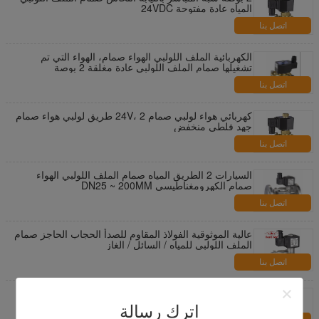
المياه عادة مفتوحة 24VDC
اتصل بنا
الكهربائية الملف اللولبي الهواء صمام، الهواء التي تم
تشغيلها صمام الملف اللولبي عادة مغلقة 2 بوصة
اتصل بنا
كهربائي هواء لولبي صمام 24V، 2 طريق لولبي هواء صمام
جهد فلطي منخفض
اتصل بنا
السيارات 2 الطريق المياه صمام الملف اللولبي الهواء
صمام الكهرومغناطيسي DN25 ~ 200MM
اتصل بنا
عالية الموثوقية الفولاذ المقاوم للصدأ الحجاب الحاجز صمام
الملف اللولبي للمياه / السائل / الغاز
اتصل بنا
2 طريقة المضادة للتآكل Dn15-40mm البلاستيك الملف
اللولبي صمام شفة وتركيب سريع
اترك رسالة