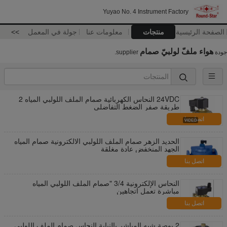
Yuyao No. 4 Instrument Factory
الصفحة الرئيسية
منتجات
معلومات عنا
جولة في المعمل
>>
هواء ملفّ لولبيّ صمام
جودة
supplier.
24VDC النحاس الكهربائية صمام الملف اللولبي المياه 2
طريقة صفر الضغط التفاضلي
اتصل بنا
الحديد الزهر صمام الملف اللولبي الالكترونية صمام المياه
الجهد المنخفض عادة مغلقة
اتصل بنا
النحاس الإلكترونية 3/4 "صمام الملف اللولبي المياه
مباشرة تعمل اتجاهين
اتصل بنا
2 بوصة شبه المباشر بالنيابة النحاس صمام الملف اللولبي