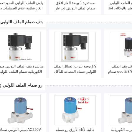
الملف اللولبي
مستقرة 1 بوصة الغاز اغلاق
يلقي الملف اللولبي الحديد تعم
الغاز شبه المباشر بالوكالة، 3/4
صمام الملف اللولبي لب غاز
الغاز سلامة اغلاق الصمامات د
بوصة 20mm الملف اللولبي
25mm منخفضة الطاقة
3MM ~ 100MM
ام
بتف صمام الملف اللولبي
كل بتف الملف
1/2 بوصة نترات السائل الملف
مباشرة بتف الملف اللولبي صم
اللولبي صمام 3/8 &quot;صمام
اللولبي صمام المضادة للتآكل
الكهربائية صمام الملف اللولب
ي لحمض الخليك
صمام هيدروليكي الملف اللولبي
الهواء 3/4 بوصة
رو صمام الملف اللولبي
(12)
صغير ب الكهربائية
عالية الأداء الأزرق رو صمام
AC220V ميني اللولبي صمام