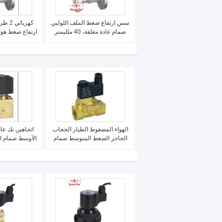
سس ارتفاع ضغط الملف اللولبي
كهربائ
صمام عادة مغلقة، 40 ملليمتر
ارتفاع ضغط هوائ
الملف اللولبي صمام الطيار تعمل
صمام 50 ملليمتر
الهواء المضغوط الطيار الحجاب
اتجاهين نك عا
الحاجز الضغط المتوسط ​​صمام
منخفض الطاقة 1/8 &quot;~
بو
1&quot;