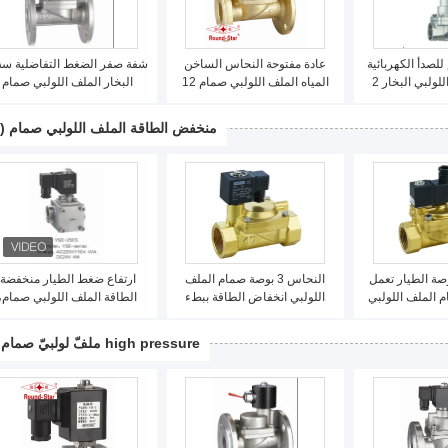
 للصدأ الكهربائية
عادة مفتوحة النحاس الساخن
شفة صفر الضغط التفاضلية 
صمام الملف اللولبي البخار 2
المياه الملف اللولبي صمام 12
البخار الملف اللولبي صمام
ج / الطباعة / المواد
فولت 2 طريقة لتطبيق البخار
DN15 ~ 50MM سلسلة رسس
ميائية
منخفض الطاقة الملف اللولبي صمام
(55)
اس 1/2 بوصة الطيار تعمل
النحاس 3 بوصة صمام الملف
ارتفاع ضغط الطيار منخفضة
م الملف اللولبي
اللولبي انخفاض الطاقة ببطء
الطاقة الملف اللولبي صمام،
التدفئة حتى للمياه / الهواء /
الجهد المنخفض صمام الملف
البخار / النفط
اللولبي المياه
high pressure ملفّ لولبيّ صمام