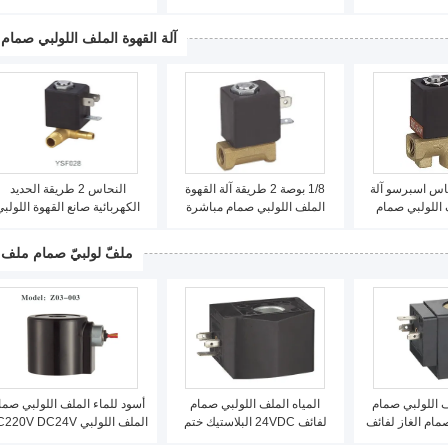
 انخفاض الطاقة
1/4 بوصة نبت الموضوع
مفتوحة، ارتفاع ضغط 1/4
&#39;صمام الملف اللولبي
آلة القهوة الملف اللولبي صمام
حاس اسبرسو آلة
1/8 بوصة 2 طريقة آلة القهوة
النحاس 2 طريقة الحديد
 اللولبي صمام
الملف اللولبي صمام مباشرة
الكهربائية صانع القهوة اللولبي
مباشرة بالنيابة 2 ملليمتر 1/8
بالنيابة 12V 24VDC
صمام مباشرة بالنيابة 220VAC
صة
ملفّ لولبيّ صمام ملف
لملف اللولبي صمام
المياه الملف اللولبي صمام
أسود للماء الملف اللولبي صما
صمام الغاز لفائف
لفائف 24VDC البلاستيك ختم
الملف اللولبي 20V DC24V
ماء
لفائف الترموستات العادية
نورمالوسيت العادي