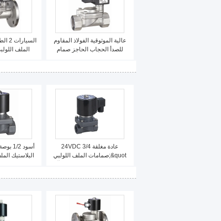
عالية الموثوقية الفولاذ المقاوم
السيار
للصدأ الحجاب الحاجز صمام
الملف اللولب
الملف اللولبي للمياه / السائل /
الغاز
MM
عادة مغلقة 24VDC 3/4
أسود /2
&quot;صمامات الملف اللولبي
البلاستيك المل
البلاستيكية للمياه المضادة للتآكل
الطيا