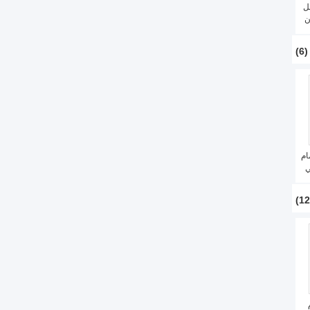
ل
ن
(6)
ام
ي