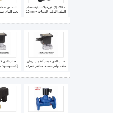
2 &quot;نافورة بلاستيكية صمام
النحاس صمام 
الملف اللولبي للسباحة 15mm ~
تحت الماء، صما
200mm
40MM 
صلب الذى لا يصدأ انفجار برهان
صلب الذى لا 
ملف لولبي صمام، مباشر تصرف
إكسبلوسيون بر
لولبي صمام فلامبروف
صمام مع ب