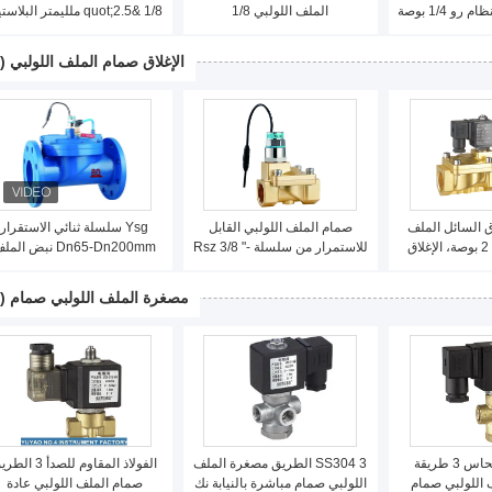
اللولبي صمام لنظام رو 1/4 بوصة
الملف اللولبي 1/8
1/8 &quot;2.5 ملليمتر البلا
التمثيل
&quot;DN2.5MM 24VDC نبت
الملف اللولبي المياه لتنقية المي
الموضوع
الإغلاق صمام الملف اللولبي
(21)
اق السائل الملف
صمام الملف اللولبي القابل
Ysg سلسلة ثنائي الاستقرار
اللولبي صمام 2 بوصة، الإغلاق
للاستمرار من سلسلة Rsz 3/8 "-
Dn65-Dn200mm نبض الم
للولبي المياه
2"
اللولبي صمام
لقائي
مصغرة الملف اللولبي صمام
(43)
1/4 بوصة النحاس 3 طريقة
SS304 3 الطريق مصغرة الملف
الفولاذ المقاوم للصدأ 3 ا
اللولبي صمام
اللولبي صمام مباشرة بالنيابة نك
صمام الملف اللولبي عادة