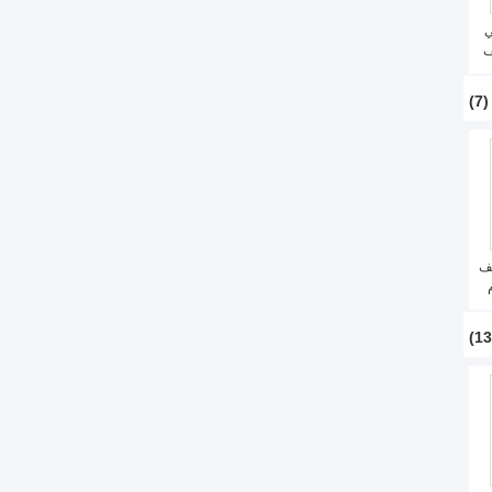
ي
لف
(7)
لف