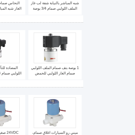
شبه المباشر بالنيابة شفة لب غاز
النحاس صمام 
الملف اللولبي صمام 3/4 بوصة
20 ملليمتر الحديد الزهر
صم
1 بوصة بتف صمام الملف اللولبي
المضادة للتآ
صمام الغاز اللولبي للحمض
الهيدروكلوريك
المياه اللولب
ميني رو السيارات اغلاق صمام،
24VDC 