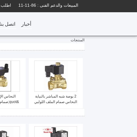
المبيعات والدعم الفنى :
86-11-11
اطلب ا
أخبار
اتصل بنا
المنتجات
2 بوصة شبه المباشر بالنيابة
النحاس صمام الملف اللولبي
&quot;ص
المياه عادة مفتوحة 24VDC
المياه مباشر