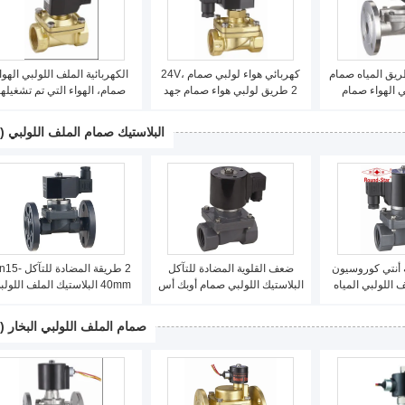
ات 2 الطريق المياه صمام
كهربائي هواء لولبي صمام 24V،
الكهربائية الملف اللولبي الهوا
ي الهواء صمام
2 طريق لولبي هواء صمام جهد
صمام، الهواء التي تم تشغيلها
الكهرومغناطيسي DN25 ~
فلطي منخفض
صمام الملف اللولبي عادة مغلق
200
2 بوصة
البلاستيك صمام الملف اللولبي
(18)
1 بوصة أنتي كوروسيون
ضعف القلوية المضادة للتآكل
2 طريقة المضادة للتآ
ف اللولبي المياه
البلاستيك اللولبي صمام أوبك أس
40mm البلاستيك الملف اللول
ر تعمل
220 فولت 1/2 &quot;~
صمام شفة وتركيب سريع
2&quot;
صمام الملف اللولبي البخار
(17)