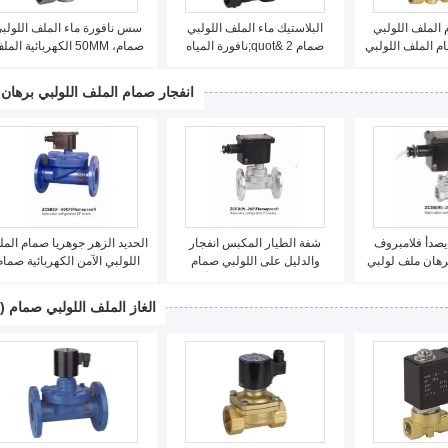
الملف اللولبي
البلاستيك ماء الملف اللولبي
سس نافورة ماء الملف اللولب
م الملف اللولبي
صمام 2 &quot;نافورة المياه
صمام، 50MM الكهربائية الم
ماء
صمام للسباحة
اللولبي المياه صمام
انفجار صمام الملف اللولبي برهان
يصدأ فلامبروف
شفة الطيار المكبس انفجار
الحديد الزهر جوهريا صمام الم
هان ملف لولبي
والدليل على اللولبي صمام
اللولبي الآمن الكهربائية صمام
خار متوسط
الفولاذ المقاوم للصدأ
الملف اللولبي الهواء انفجار
برهان
الغاز الملف اللولبي صمام
(13)