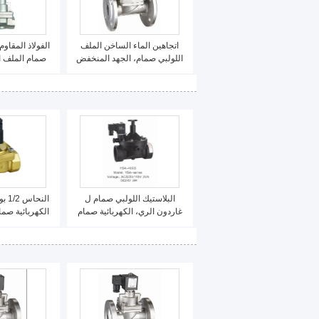
اتجاهين الماء الساخن الملف
الفولاذ المقاوم
اللولبي صمام، الجهد المنخفض
الملف اللولبي صمام ارتفاع ضغط
&quot;للنسي
الكي
البلاستيك اللولبي صمام ل
النح
غاردون الري، الكهربائية صمام
الكهربائية صما
الرش توفير الطاقة
عادة مغلقة DC24V / 12V