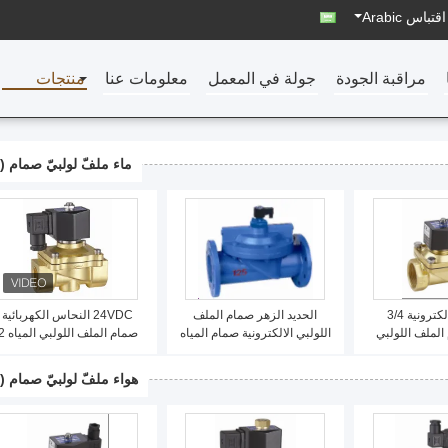
قتباس
Arabic
مراقبة الجودة
جولة في المعمل
معلومات عنا
منتجات
ماء ملفّ لولبيّ صمام
(50)
النحاس الإلكترونية 3/4
الحديد الزهر صمام الملف
24VDC النحاس الكهربائية
مام الملف اللولبي
اللولبي الالكترونية صمام المياه
صمام الملف اللولبي 
ة تعمل اتجاهين
الجهد المنخفض عادة مغلقة
طريقة صفر الضغط التفاضلي
هواء ملفّ لولبيّ صمام
(15)