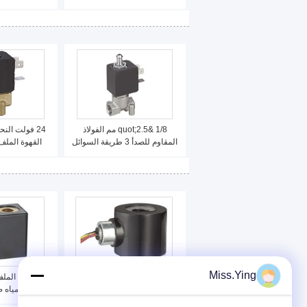
صمامات الملف اللولبي الجزئي 3
عادة مغلقة نك
الطريق
1/8 &quot;2.5 مم الفولاذ
24 فولت الن
المقاوم للصدأ 3 طريقة السوائل
القهوة الملف
صمام الملف اللولبي 220V
240V لصانع القهوة
بو
Miss.Ying
أداء جيد البلاستيك جولة لفائف
24VDC ا
صمام الملف اللولبي 24VDC
لفائف، المياه 
يؤدي الأسلاك
لل