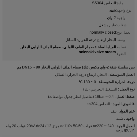
مادة:
النحاس SS304
نوع واجهة:
شفة
واجهة:
2-واي
شغلت:
طيار يشغل
يعمل نوع:
normally closed
وسط:
البخار ارتفاع درجة الحرارة السائل
المياه الساخنة صمام الملف اللولبي، صمام الملف اللولبي البخار
تسليط
,
solenoid valve steam
الضوء:
بس سلسلة شفة 2-واي مكبس (نك) صمام الملف اللولبي البخار DN15 ~ 80 مم
العمل المتوسطة
: البخار، ارتفاع درجة الحرارة السائل
درجة الحرارة المتوسطة
: 0 ~ 180 ℃
نوع العمل
: التشغيل التجريبي (نك)
ضغط العمل
: 0.4 ~ 16bar (تفاصيل انظر جدول مواصفات)
فالفودي المواد
: النحاس ss304
ختم المواد
: بتف
واجهة
:
شفة
العمل الجهد
: ac220 ~ 240 فولت ac110v 50/60 هرتز 20VA dc24 / 12 فولت 20 واط
ip65 h درجة