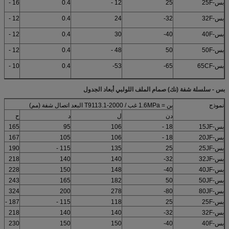
بس-25F
25
12 -
0.4
16 -
بس-32F
32-
24
0.4
12 -
بس-40F
40-
30
0.4
12 -
بس-50F
50
48 -
0.4
12 -
بس-65CF
65-
53-
0.4
10 -
بس
-
سلسلة
شفة (نك) صمام الملف اللولبي أبعاد الجدول
نموذج
ين = 1.6MPa غب / T9113.1-2000 البعد اتصال شفة (مم)
دن
ل
د
ح
بس-15JF
18 -
106
95
165
بس-20JF
18 -
106
105
167
بس-25JF
25
135
115 -
190
بس-32JF
32-
140
140
218
بس-40JF
40-
148
150
228
بس-50JF
50
182
165
243
بس-80JF
80-
278
200
324
بس-25F
25
118
115 -
187 -
بس-32F
32-
140
140
218
بس-40F
40-
150
150
230